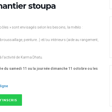
 chantier stoupa
 « pôles » sont envisagés selon les besoins, la météo :
ébroussaillage, peinture…) et/ou intérieurs (aide au rangement,
à l’activité de Karma Dhatu.
née du samedi 11 ou la journée dimanche 11 octobre ou les
ligne
M’INSCRIS