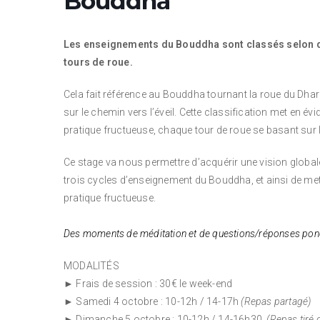
Bouddha
Les enseignements du Bouddha sont classés selon diff
tours de roue.
Cela fait référence au Bouddha tournant la roue du Dh
sur le chemin vers l’éveil. Cette classification met en 
pratique fructueuse, chaque tour de roue se basant sur 
Ce stage va nous permettre d’acquérir une vision globa
trois cycles d’enseignement du Bouddha, et ainsi de met
pratique fructueuse.
Des moments de méditation et de questions/réponses ponctue
MODALITÉS
► Frais de session : 30€ le week-end
► Samedi 4 octobre : 10-12h / 14-17h
(Repas partagé)
► Dimanche 5 octobre : 10-12h / 14-16h30
(Repas tiré 