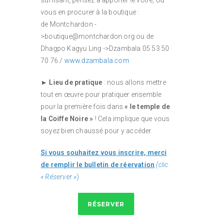
suffisant, pensez à apporter le vôtre, ou
vous en procurer à la boutique :
de Montchardon -
>boutique@montchardon.org ou de
Dhagpo Kagyu Ling ->Dzambala 05 53 50
70 76 /
www.dzambala.com
►
Lieu de pratique
: nous allons mettre
tout en œuvre pour pratiquer ensemble
pour la première fois dans
« le temple de
la Coiffe Noire »
! Cela implique que vous
soyez bien chaussé pour y accéder.
Si vous souhaitez vous inscrire, merci
de remplir le bulletin de réervation
(clic
« Réserver »
)
RÉSERVER