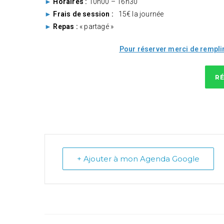
►
Horaires :
10h00 – 16h30
►
Frais de session :
15€ la journée
►
Repas :
« partagé »
Pour réserver merci de remplir
R
+ Ajouter à mon Agenda Google