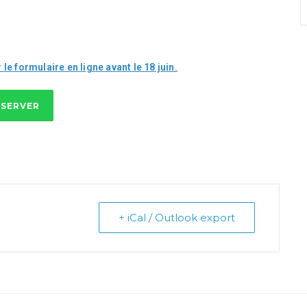
 le formulaire en ligne
avant le 18 juin
.
ÉSERVER
+ iCal / Outlook export